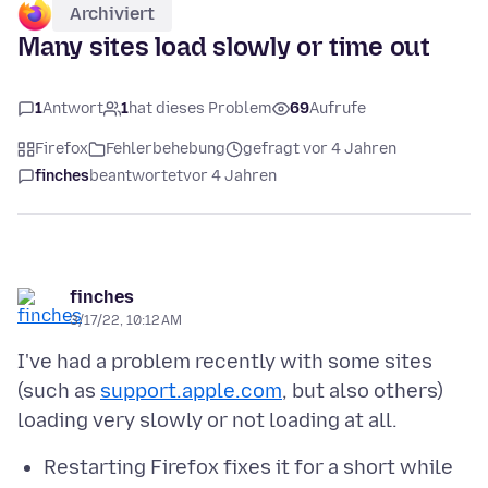
Archiviert
Many sites load slowly or time out
1
Antwort
1
hat dieses Problem
69
Aufrufe
Firefox
Fehlerbehebung
gefragt vor 4 Jahren
finches
beantwortet
vor 4 Jahren
finches
3/17/22, 10:12 AM
I've had a problem recently with some sites
(such as
support.apple.com
, but also others)
Restarting Firefox fixes it for a short while