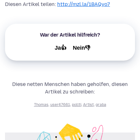
Diesen Artikel teilen:
http://mzl.la/1BAQyo7
War der Artikel hilfreich?
Ja👍
Nein👎
Diese netten Menschen haben geholfen, diesen
Artikel zu schreiben:
Thomas
,
user47661
,
pollti
,
Artist
,
graba