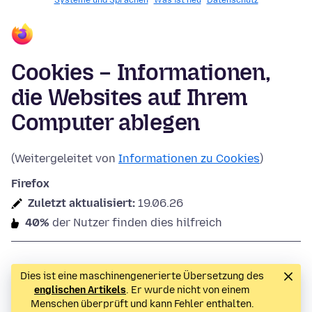
Systeme und Sprachen
Was ist neu
Datenschutz
Cookies – Informationen,
die Websites auf Ihrem
Computer ablegen
(Weitergeleitet von
Informationen zu Cookies
)
Firefox
Zuletzt aktualisiert:
19.06.26
40%
der Nutzer finden dies hilfreich
Dies ist eine maschinengenerierte Übersetzung des
englischen Artikels
. Er wurde nicht von einem
Menschen überprüft und kann Fehler enthalten.