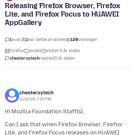
Releasing Firefox Browser, Firefox
Lite, and Firefox Focus to HUAWEI
AppGallery
1
svar
1
har dette problem
120
visninger
Firefox
Andet
stillet 5 år siden
chesteruytech
replied
5 år siden
chesteruytech
11/12/20, 7:25 PM
Can I ask that when Firefox Browser, Firefox
Lite, and Firefox Focus releases on HUAWEI