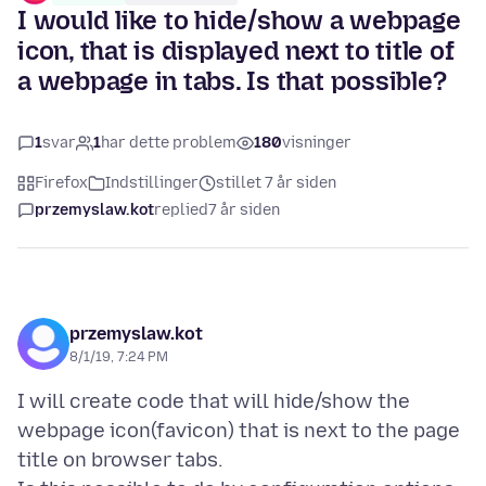
I would like to hide/show a webpage
icon, that is displayed next to title of
a webpage in tabs. Is that possible?
1
svar
1
har dette problem
180
visninger
Firefox
Indstillinger
stillet 7 år siden
przemyslaw.kot
replied
7 år siden
przemyslaw.kot
8/1/19, 7:24 PM
I will create code that will hide/show the
webpage icon(favicon) that is next to the page
title on browser tabs.