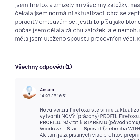
jsem firefox a zmizely mi všechny záložky, nas
čekala jsem normální aktualizaci. chci se zep
poradit? omlouvám se, jestli to píšu jako blon
občas jsem dělala zálohu záložek, ale nemohu n
Všechny odpovědi (1)
Ansam
14.03.25 10:51
Novú verziu Firefoxu ste si nie „aktualizo
vytvorili NOVÝ (prázdny) PROFIL Firefox
PROFILU. Návrat k STARÉMU (pôvodnému) 
Windows - Štart - Spustiť (alebo iba WIN+R
Ak tam je zapísaných viac profilov prepn