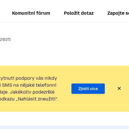
Komunitní fórum
Položit dotaz
Zapojte s
3.2025
ytnutí podpory vás nikdy
i SMS na nějaké telefonní
Zjistit více
daje. Jakékoliv podezřelé
kazu „Nahlásit zneužití“.