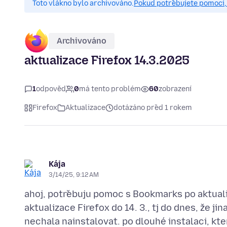
Toto vlákno bylo archivováno.
Pokud potřebujete pomoci, 
Archivováno
aktualizace Firefox 14.3.2025
1
odpověď
0
má tento problém
60
zobrazení
Firefox
Aktualizace
dotázáno před 1 rokem
Kája
3/14/25, 9:12 AM
ahoj, potřebuju pomoc s Bookmarks po aktualiz
aktualizace Firefox do 14. 3., tj do dnes, že j
nechala nainstalovat. po dlouhé instalaci, kte