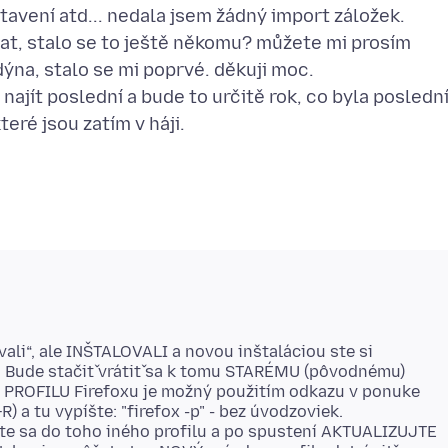
tavení atd... nedala jsem žádný import záložek.
tat, stalo se to ještě někomu? můžete mi prosím
dýna, stalo se mi poprvé. děkuji moc.
ajít poslední a bude to určitě rok, co byla poslední
vali“, ale INŠTALOVALI a novou inštaláciou ste si
u. Bude stačiť vrátiť sa k tomu STARÉMU (pôvodnému)
PROFILU Firefoxu je možný použitím odkazu v ponuke
) a tu vypíšte: "firefox -p" - bez úvodzoviek.
ite sa do toho iného profilu a po spustení AKTUALIZUJTE