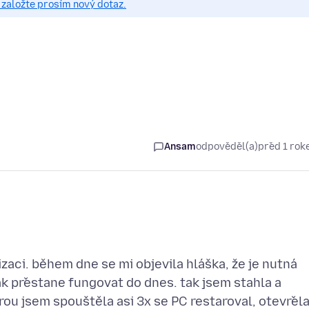
založte prosím nový dotaz.
Ansam
odpověděl(a)
před 1 ro
aci. během dne se mi objevila hláška, že je nutná
inak přestane fungovat do dnes. tak jsem stahla a
rou jsem spouštěla asi 3x se PC restaroval, otevřel