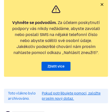
Vyhněte se podvodům.
Za účelem poskytnutí
podpory vás nikdy nežádáme, abyste zavolali
nebo poslali SMS na nějaké telefonní číslo
nebo abyste sdělili své osobní údaje.
Jakékoliv podezřelé chování nám prosím
nahlaste pomocí odkazu „Nahlásit zneužití“.
Zjistit více
Toto vlákno bylo
Pokud potřebujete pomoci, založte
archivováno.
prosím nový dotaz.