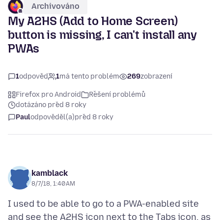
Archivováno
My A2HS (Add to Home Screen)
button is missing, I can't install any
PWAs
1
odpověď
1
má tento problém
269
zobrazení
Firefox pro Android
Řešení problémů
dotázáno před 8 roky
Paul
odpověděl(a)
před 8 roky
kamblack
8/7/18, 1:40 AM
I used to be able to go to a PWA-enabled site
and see the A2HS icon next to the Tabs icon, as