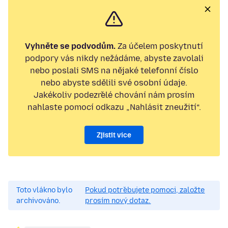
Vyhněte se podvodům.
Za účelem poskytnutí
podpory vás nikdy nežádáme, abyste zavolali
nebo poslali SMS na nějaké telefonní číslo
nebo abyste sdělili své osobní údaje.
Jakékoliv podezřelé chování nám prosím
nahlaste pomocí odkazu „Nahlásit zneužití“.
Zjistit více
Toto vlákno bylo
Pokud potřebujete pomoci, založte
archivováno.
prosím nový dotaz.