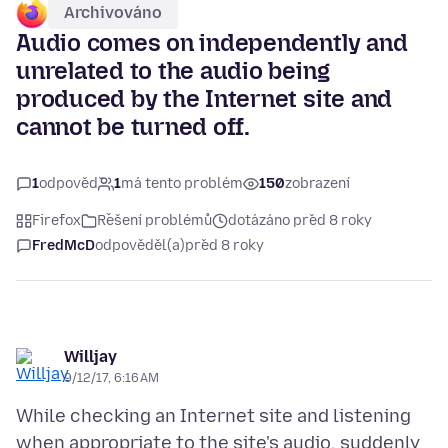
Archivováno
Audio comes on independently and
unrelated to the audio being
produced by the Internet site and
cannot be turned off.
1
odpověď
1
má tento problém
150
zobrazení
Firefox
Řešení problémů
dotázáno před 8 roky
FredMcD
odpověděl(a)
před 8 roky
Willjay
9/12/17, 6:16 AM
While checking an Internet site and listening
when appropriate to the site's audio, suddenly