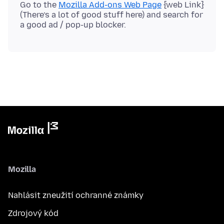
Go to the
Mozilla Add-ons Web Page
{web Link}
(There’s a lot of good stuff here) and search for
Mozilla
Nahlásit zneužití ochranné známky
Zdrojový kód