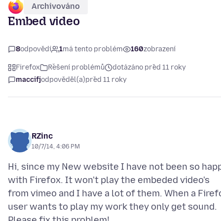
Archivováno
Embed video
8
odpovědí
1
má tento problém
160
zobrazení
Firefox
Řešení problémů
dotázáno před 11 roky
maccifj
odpověděl(a)
před 11 roky
RZinc
10/7/14, 4:06 PM
Hi, since my New website I have not been so hap
with Firefox. It won't play the embeded video's
from vimeo and I have a lot of them. When a Firef
user wants to play my work they only get sound.
Please fix this problem!