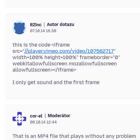
Autor dotazu
RZinc
07.10.14 16:38
this is the code <iframe
src="
//player.vimeo.com/video/107562717
"
width=100% height=100%" frameborder="0"
webkitallowfullscreen mozallowfullscreen
Moderátor
cor-el
08.10.14 12:44
That is an MP4 file that plays without any problem