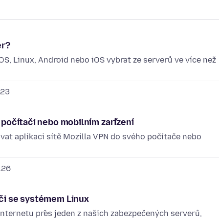
er?
S, Linux, Android nebo iOS vybrat ze serverů ve více než
.23
v počítači nebo mobilním zařízení
ovat aplikaci sítě Mozilla VPN do svého počítače nebo
.26
ači se systémem Linux
k internetu přes jeden z našich zabezpečených serverů,