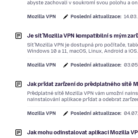
abyste zachovali v soukromí svou polohu a onl
Mozilla VPN
Poslední aktualizace:
14.03
Je síť Mozilla VPN kompatibilní s mým zař
Síť Mozilla VPN je dostupná pro počítače, tabl
Windows 10 a 11, macOS, Linux, Android a iOS.
Mozilla VPN
Poslední aktualizace:
03.05
Jak přidat zařízení do předplatného sítě M
Předplatné sítě Mozilla VPN vám umožní nainstal
nainstalování aplikace přidat a odebrat zařízen
Mozilla VPN
Poslední aktualizace:
04.07
Jak mohu odinstalovat aplikaci Mozilla V