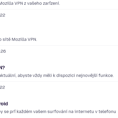
ozilla VPN z vašeho zařízení.
.22
o sítě Mozilla VPN.
.26
PN?
aktuální, abyste vždy měli k dispozici nejnovější funkce.
.22
roid
by se při každém vašem surfování na internetu v telefonu