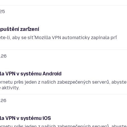
.25
spuštění zařízení
e-li, aby se síť Mozilla VPN automaticky zapínala při
.26
lla VPN v systému Android
ternetu přes jeden z našich zabezpečených serverů, abyste
aktivity.
.26
lla VPN v systému iOS
ternetu přes jeden z našich zabezpečených serverů, abyste