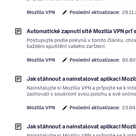
Mozilla VPN
Poslední aktualizace:
29.11
Automatické zapnutí sítě Mozilla VPN při 
Postupujte podle pokynů v tomto článku, chcet
každém spuštění vašeho zařízení.
Mozilla VPN
Poslední aktualizace:
02.02
Jak stáhnout a nainstalovat aplikaci Mozi
Nainstalujte si Mozillu VPN a připojte se k in
zachovali v soukromí svou polohu a své online 
Mozilla VPN
Poslední aktualizace:
23.04
Jak stáhnout a nainstalovat aplikaci Mozi
Nainstalujte si Mozillu VPN a připojte se k in