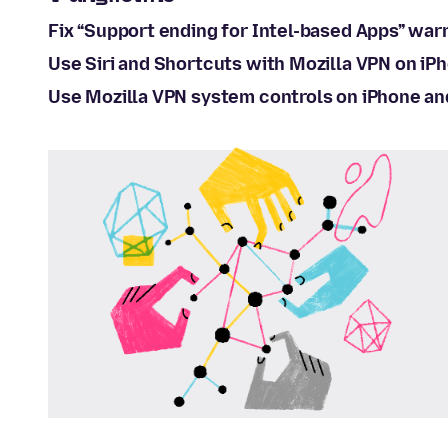
Fix “Support ending for Intel-based Apps” war
Use Siri and Shortcuts with Mozilla VPN on iP
Use Mozilla VPN system controls on iPhone an