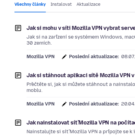
Všechny články
Instalovat
Aktualizace
Jak si mohu v síti Mozilla VPN vybrat serv
Jak si na zařízení se systémem Windows, macO
30 zemích.
Mozilla VPN
Poslední aktualizace:
08.07
Jak si stáhnout aplikaci sítě Mozilla VPN 
Přečtěte si, jak si můžete stáhnout a nainstal
moblu.
Mozilla VPN
Poslední aktualizace:
20.04
Jak nainstalovat síť Mozilla VPN na počít
Nainstalujte si síť Mozilla VPN a připojte se 