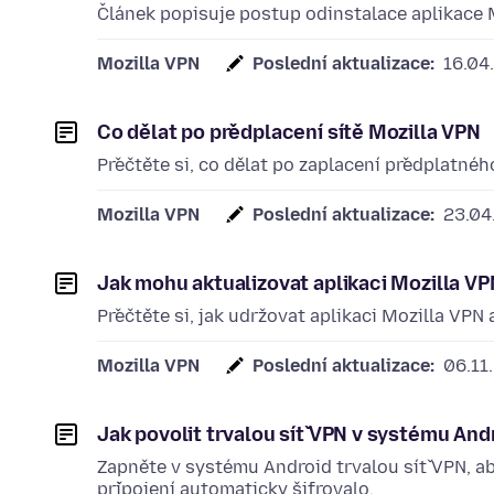
Článek popisuje postup odinstalace aplikace M
Mozilla VPN
Poslední aktualizace:
16.04
Co dělat po předplacení sítě Mozilla VPN
Přečtěte si, co dělat po zaplacení předplatnéh
Mozilla VPN
Poslední aktualizace:
23.04
Jak mohu aktualizovat aplikaci Mozilla V
Přečtěte si, jak udržovat aplikaci Mozilla VPN 
Mozilla VPN
Poslední aktualizace:
06.11
Jak povolit trvalou síť VPN v systému And
Zapněte v systému Android trvalou síť VPN, a
připojení automaticky šifrovalo.