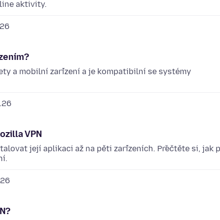
ine aktivity.
.26
ízením?
ety a mobilní zařízení a je kompatibilní se systémy
.26
ozilla VPN
ovat její aplikaci až na pěti zařízeních. Přečtěte si, jak 
í.
.26
PN?