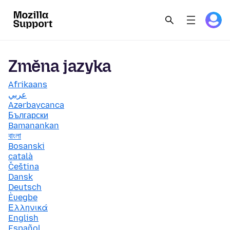
Změna jazyka
Afrikaans
عربي
Azərbaycanca
Български
Bamanankan
বাংলা
Bosanski
català
Čeština
Dansk
Deutsch
Èʋegbe
Ελληνικά
English
Español