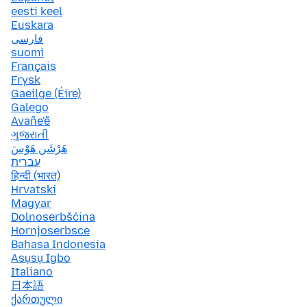
eesti keel
Euskara
فارسی
suomi
Français
Frysk
Gaeilge (Éire)
Galego
Avañe'ẽ
ગુજરાતી
هَرْشَن هَوْسَ
עברית
हिन्दी (भारत)
Hrvatski
Magyar
Dolnoserbšćina
Hornjoserbsce
Bahasa Indonesia
Asụsụ Igbo
Italiano
日本語
ქართული