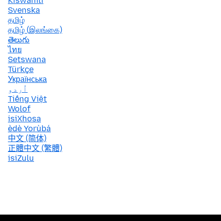
Kiswahili
Svenska
தமிழ்
தமிழ் (இலங்கை)
తెలుగు
ไทย
Setswana
Türkçe
Українська
اُردو
Tiếng Việt
Wolof
isiXhosa
èdè Yorùbá
中文 (简体)
正體中文 (繁體)
isiZulu