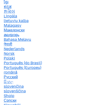
ខ្មែរ
ಕನ್ನಡ
한국어
Lingála
lietuvių kalba
Malagasy
Македонски
മലയാളം
Bahasa Melayu
नेपाली
Nederlands
Norsk
Polski
Português (do Brasil)
Português (Europeu)
română
Русский
සිංහල
slovenčina
slovenščina
Shqip
Српски