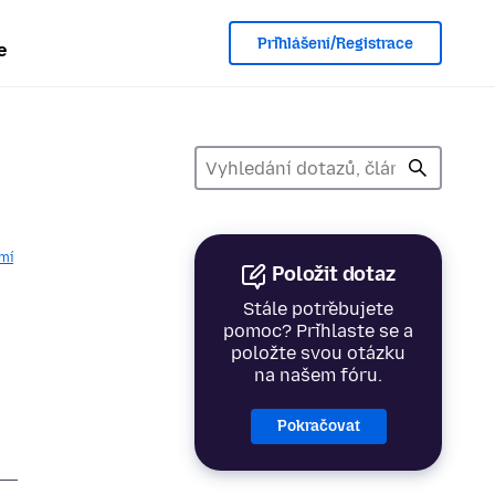
Přihlášení/Registrace
e
mí
Položit dotaz
Stále potřebujete
pomoc? Přihlaste se a
položte svou otázku
na našem fóru.
Pokračovat