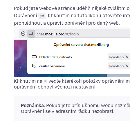
Pokud jste webové stránce udělili nějaké zvláštní o
Oprávnění
. Kliknutím na tuto ikonu otevřete i
prohlédnout a upravit oprávnění pro daný web.
Kliknutím na ✕ vedle kterékoli položky oprávnění mů
oprávnění obnoví výchozí nastavení.
Poznámka:
Pokud jste příslušnému webu nezměni
Oprávnění se v adresním řádku nezobrazí.