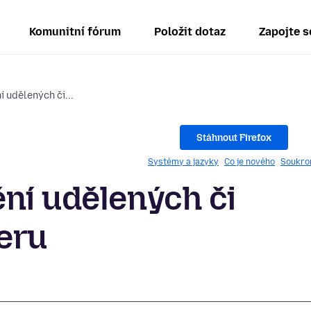
Komunitní fórum
Položit dotaz
Zapojte s
 udělených či...
Stáhnout Firefox
Systémy a jazyky
Co je nového
Soukro
ní udělených či
eru