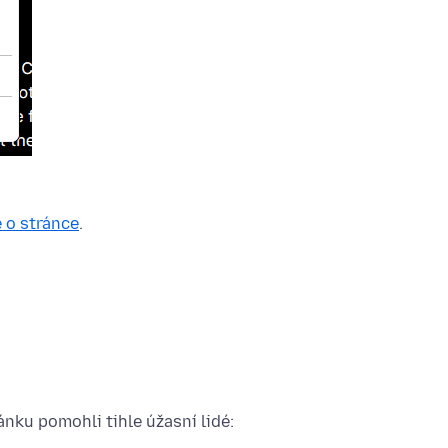
 o stránce
.
nku pomohli tihle úžasní lidé: