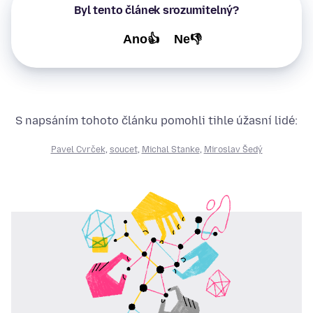
Byl tento článek srozumitelný?
Ano👍
Ne👎
S napsáním tohoto článku pomohli tihle úžasní lidé:
Pavel Cvrček
,
soucet
,
Michal Stanke
,
Miroslav Šedý