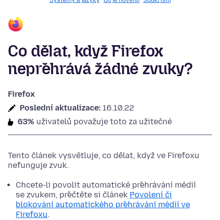
Systémy a jazyky
Co je nového
Soukromí
Co dělat, když Firefox
nepřehrává žádné zvuky?
Firefox
Poslední aktualizace:
16.10.22
63%
uživatelů považuje toto za užitečné
Tento článek vysvětluje, co dělat, když ve Firefoxu
nefunguje zvuk.
Chcete-li povolit automatické přehrávání médií
se zvukem, přečtěte si článek
Povolení či
blokování automatického přehrávání médií ve
Firefoxu
.