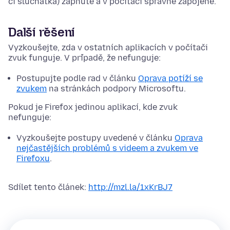
či sluchátka) zapnuté a v počítači správně zapojené.
Další řešení
Vyzkoušejte, zda v ostatních aplikacích v počítači
zvuk funguje. V případě, že nefunguje:
Postupujte podle rad v článku
Oprava potíží se
zvukem
na stránkách podpory Microsoftu.
Pokud je Firefox jedinou aplikací, kde zvuk
nefunguje:
Vyzkoušejte postupy uvedené v článku
Oprava
nejčastějších problémů s videem a zvukem ve
Firefoxu
.
Sdílet tento článek:
http://mzl.la/1xKrBJ7