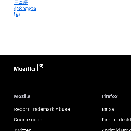
日本語
ქართული
ខ្មែរ
Mozilla
Firefox
Report Trademark Abuse
Baixa
Source code
Firefox desk
Twitter
Android Bro