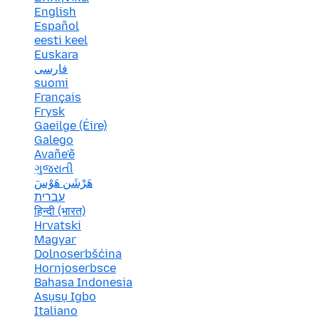
English
Español
eesti keel
Euskara
فارسی
suomi
Français
Frysk
Gaeilge (Éire)
Galego
Avañe'ẽ
ગુજરાતી
هَرْشَن هَوْسَ
עברית
हिन्दी (भारत)
Hrvatski
Magyar
Dolnoserbšćina
Hornjoserbsce
Bahasa Indonesia
Asụsụ Igbo
Italiano