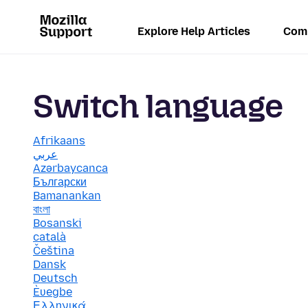
Explore Help Articles
Com
Switch language
Afrikaans
عربي
Azərbaycanca
Български
Bamanankan
বাংলা
Bosanski
català
Čeština
Dansk
Deutsch
Èʋegbe
Ελληνικά