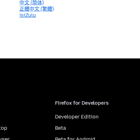
中文 (简体)
正體中文 (繁體)
isiZulu
Firefox for Developers
Developer Edition
top
Beta
wser
Beta for Android