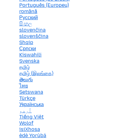
Português (Europeu)
română
Русский
සිංහල
slovenčina
slovenščina
Shqip
Српски
Kiswahili
Svenska
தமிழ்
தமிழ் (இலங்கை)
తెలుగు
ไทย
Setswana
Türkçe
Українська
اُردو
Tiếng Việt
Wolof
isiXhosa
èdè Yorùbá