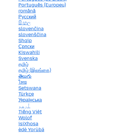
Português (Europeu)
română
Русский
සිංහල
slovenčina
slovenščina
Shqip
Српски
Kiswahili
Svenska
தமிழ்
தமிழ் (இலங்கை)
తెలుగు
ไทย
Setswana
Türkçe
Українська
اُردو
Tiếng Việt
Wolof
isiXhosa
èdè Yorùbá