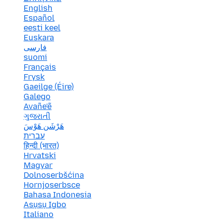
English
Español
eesti keel
Euskara
فارسی
suomi
Français
Frysk
Gaeilge (Éire)
Galego
Avañe'ẽ
ગુજરાતી
هَرْشَن هَوْسَ
עברית
हिन्दी (भारत)
Hrvatski
Magyar
Dolnoserbšćina
Hornjoserbsce
Bahasa Indonesia
Asụsụ Igbo
Italiano