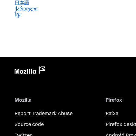
日本語
ქართული
ខ្មែរ
Mozilla
Firefox
Report Trademark Abuse
Baixa
Source code
Firefox desk
Twitter
Android Bro