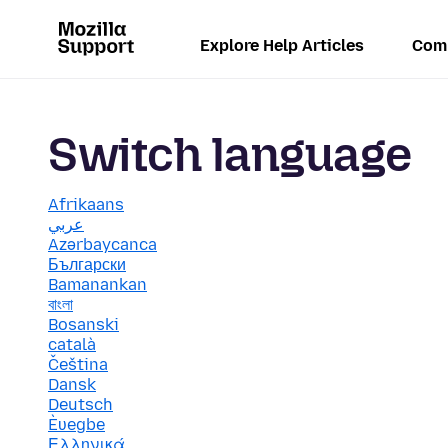
Explore Help Articles
Com
Switch language
Afrikaans
عربي
Azərbaycanca
Български
Bamanankan
বাংলা
Bosanski
català
Čeština
Dansk
Deutsch
Èʋegbe
Ελληνικά