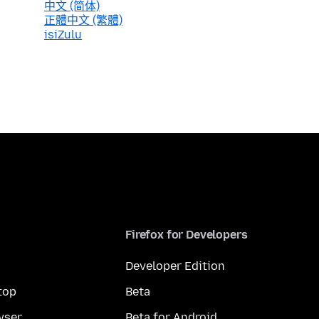
中文 (简体)
正體中文 (繁體)
isiZulu
Firefox for Developers
Developer Edition
top
Beta
wser
Beta for Android