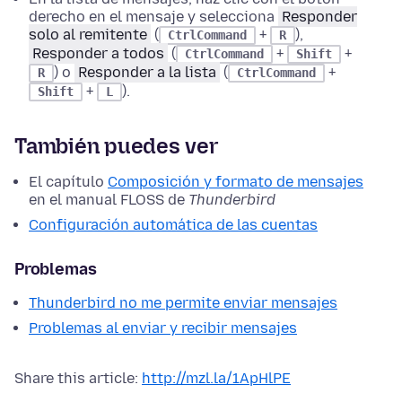
derecho en el mensaje y selecciona
Responder
solo al remitente
(
+
),
Ctrl
Command
R
Responder a todos
(
+
+
Ctrl
Command
Shift
) o
Responder a la lista
(
+
R
Ctrl
Command
+
).
Shift
L
También puedes ver
El capítulo
Composición y formato de mensajes
en el manual FLOSS de
Thunderbird
Configuración automática de las cuentas
Problemas
Thunderbird no me permite enviar mensajes
Problemas al enviar y recibir mensajes
Share this article:
http://mzl.la/1ApHlPE