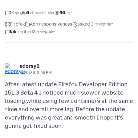
1
উত্তর
0
এই সমস্যাটি আছে
60
দেখুন
Firefox
App responsiveness
asked 3 মাসসমূহ আগে
Kiki
replied
3 মাসসমূহ আগে
edorsy8
4/29/26, 3:55 PM
After latest update Firefox Developer Edition
151.0 Beta 4 I noticed much slower website
loading while using few containers at the same
time and overall more lag. Before the update
everything was great and smooth I hope it's