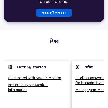
on our forums.
অবদানকারী যোগ করুন
বিষয়
Getting started
সেটিংস
Get started with Mozilla Monitor
Firefox Password M
for breached websi
Add or edit your Monitor
information
Manage your Monitor