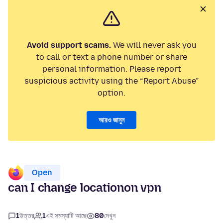
Avoid support scams.
We will never ask you
to call or text a phone number or share
personal information. Please report
suspicious activity using the “Report Abuse”
option.
আরও জানুন
Open
can I change locationon vpn
1
উত্তর
1
এই সমস্যাটি আছে
80
দেখুন