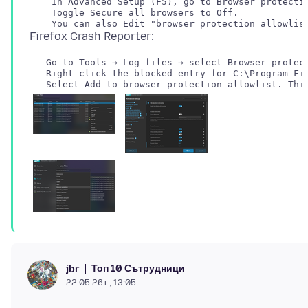
    In Advanced Setup (F5), go to Browser protectio
    Toggle Secure all browsers to Off.

   Go to Tools → Log files → select Browser protect
   Right-click the blocked entry for C:\Program Fil
Топ 10 Сътрудници
jbr
22.05.26 г., 13:05