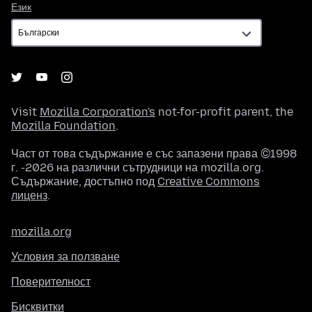
Език
Език
Visit
Mozilla Corporation's
not-for-profit parent, the
Mozilla Foundation
.
Част от това съдържание е със запазени права ©1998
г. -2026 на различни сътрудници на mozilla.org.
Съдържание, достъпно под
Creative Commons
лиценз
.
mozilla.org
Условия за ползване
Поверителност
Бисквитки