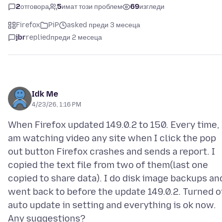
2
отговора
5
имат този проблем
69
изгледи
Firefox
PiP
asked преди 3 месеца
jbr
replied
преди 2 месеца
Idk Me
4/23/26, 1:16 PM
When Firefox updated 149.0.2 to 150. Every time, 
am watching video any site when I click the pop
out button Firefox crashes and sends a report. I
copied the text file from two of them(last one
copied to share data). I do disk image backups an
went back to before the update 149.0.2. Turned o
auto update in setting and everything is ok now.