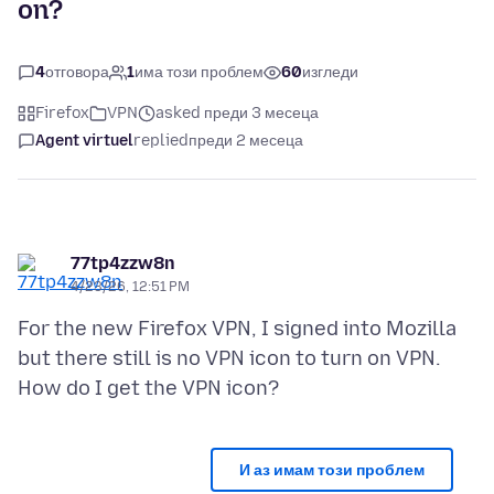
on?
4
отговора
1
има този проблем
60
изгледи
Firefox
VPN
asked преди 3 месеца
Agent virtuel
replied
преди 2 месеца
77tp4zzw8n
4/23/26, 12:51 PM
For the new Firefox VPN, I signed into Mozilla
but there still is no VPN icon to turn on VPN.
И аз имам този проблем