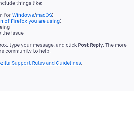
on for
Windows
/
macOS
)
n of Firefox you are using
)
eeing
e the issue
ox, type your message, and click
Post Reply
. The more
zilla Support Rules and Guidelines