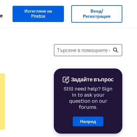
Изтегляне на
Вход/
е
Firefox
Регистрация
Задайте въпрос
Still need help? Sign
in to ask your
question on our
forums.
Напред