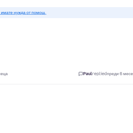
о имате нужда от помощ.
сеца
Paul
replied
преди 6 мес