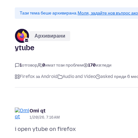
Тази тема беше архивирана.
Моля, задайте нов въпрос ак
Архивирани
ytube
1
отговор
0
имат този проблем
170
изгледи
Firefox за Android
Audio and Video
asked преди 6 ме
Omi qt
1/20/26, 7:16 AM