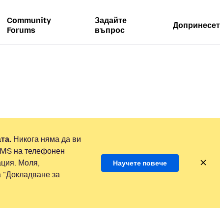
Community
Задайте
Допринесет
Forums
въпрос
та.
Никога няма да ви
SMS на телефонен
ция. Моля,
Научете повече
а "Докладване за