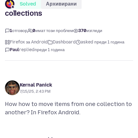
Solved
Архивирани
collections
1
отговор
0
имат този проблем
370
изгледи
Firefox за Android
Dashboard
asked преди 1 година
Paul
replied
преди 1 година
Kernal Panick
7/15/25, 2:43 PM
How how to move items from one collection to