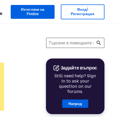
Изтегляне на
Вход/
е
Firefox
Регистрация
Задайте въпрос
Still need help? Sign
in to ask your
question on our
forums.
Напред