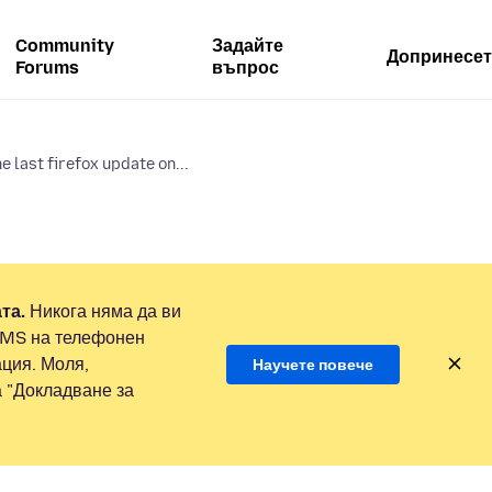
Community
Задайте
Допринесет
Forums
въпрос
he last firefox update on...
та.
Никога няма да ви
SMS на телефонен
ция. Моля,
Научете повече
а "Докладване за