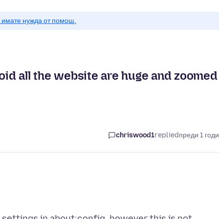
о имате нужда от помощ.
droid all the website are huge and zoomed
chriswood1
replied
преди 1 год
 settings in about:config, however this is not