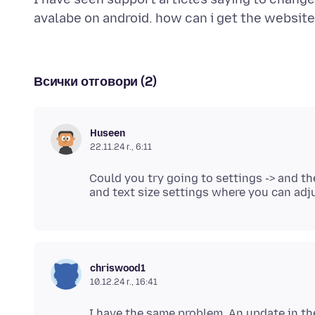
Всички отговори (2)
Huseen
22.11.24 г., 6:11
Could you try going to settings -> and t
chriswood1
10.12.24 г., 16:41
I have the same problem. An update in t