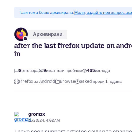
Тази тема беше архивирана.
Моля, задайте нов въпрос ак
Архивирани
after the last firefox update on an
in
2
отговора
9
имат този проблем
465
изгледи
Firefox за Android
Browse
asked преди 1 година
gromzx
11/20/24, 4:02 AM
I have seen support articles saying to change