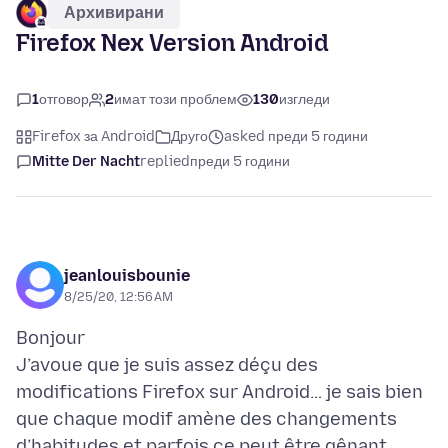
Архивирани
Firefox Nex Version Android
1
отговор
2
имат този проблем
130
изгледи
Firefox за Android
Друго
asked преди 5 години
Mitte Der Nacht
replied
преди 5 години
jeanlouisbounie
8/25/20, 12:56 AM
Bonjour
J’avoue que je suis assez déçu des
modifications Firefox sur Android… je sais bien
que chaque modif amène des changements
d’habitudes et parfois ce peut être gênant,