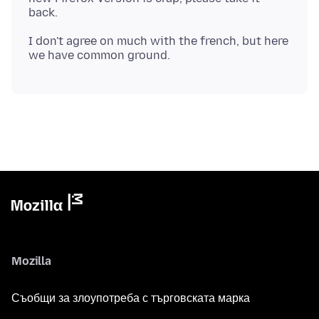
I don't agree on much with the french, but here
Mozilla
Съобщи за злоупотреба с търговската марка