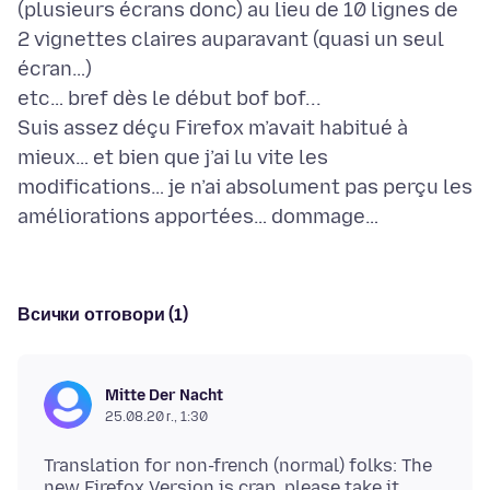
(plusieurs écrans donc) au lieu de 10 lignes de
2 vignettes claires auparavant (quasi un seul
écran…)
etc… bref dès le début bof bof...
Suis assez déçu Firefox m’avait habitué à
mieux… et bien que j’ai lu vite les
modifications… je n’ai absolument pas perçu les
Всички отговори (1)
Mitte Der Nacht
25.08.20 г., 1:30
Translation for non-french (normal) folks: The
new Firefox Version is crap, please take it