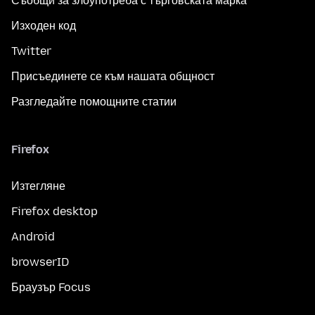
Съобщи за злоупотреба с търговската марка
Изходен код
Twitter
Присъединете се към нашата общност
Разгледайте помощните статии
Firefox
Изтегляне
Firefox desktop
Android
browserID
Браузър Focus