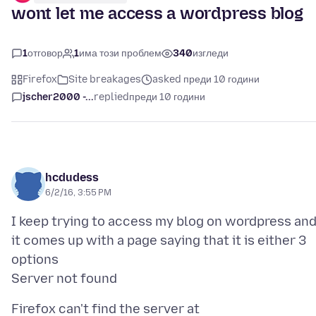
wont let me access a wordpress blog
1
отговор
1
има този проблем
340
изгледи
Firefox
Site breakages
asked преди 10 години
jscher2000 -...
replied
преди 10 години
hcdudess
6/2/16, 3:55 PM
I keep trying to access my blog on wordpress an
it comes up with a page saying that it is either 3
options
Firefox can't find the server at