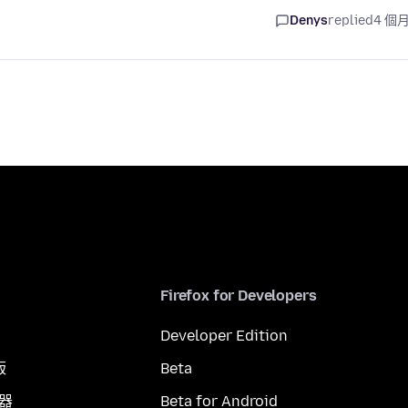
Denys
replied
4 個
Firefox for Developers
Developer Edition
版
Beta
覽器
Beta for Android