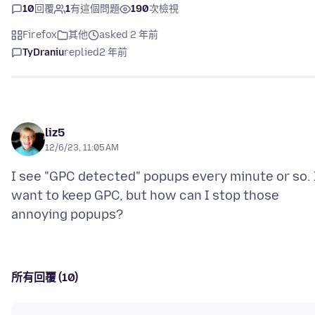
10
回覆
1
有這個問題
190
次檢視
Firefox
其他
asked 2 年前
TyDraniu
replied
2 年前
liz5
12/6/23, 11:05 AM
I see "GPC detected" popups every minute or so. 
want to keep GPC, but how can I stop those
所有回覆 (10)