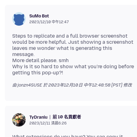
SuMo Bot
2023/12/10 中午12:47
Steps to replicate and a full browser screenshot
would be more helpful. Just showing a screenshot
leaves me wonder what is generating this
message.
More detail please. smh
Why is it so hard to show what you're doing before
由 jonzn4SUSE 於
2023年12月10日 中午12:48:58 [PST]
修改
前 10 名貢獻者
TyDraniu
2023/12/11 清晨6:26
What extensions do you have? You can copy it