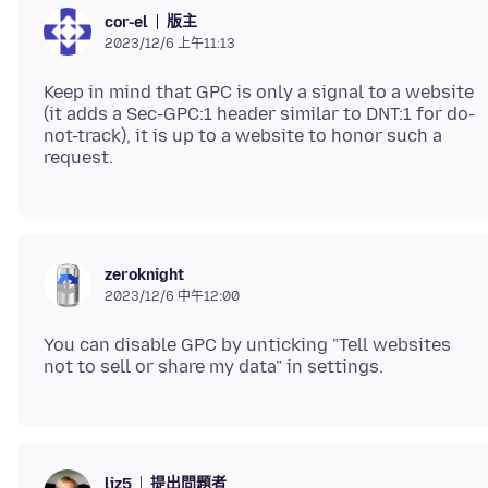
版主
cor-el
2023/12/6 上午11:13
Keep in mind that GPC is only a signal to a website
(it adds a Sec-GPC:1 header similar to DNT:1 for do-
not-track), it is up to a website to honor such a
zeroknight
2023/12/6 中午12:00
You can disable GPC by unticking "Tell websites
提出問題者
liz5