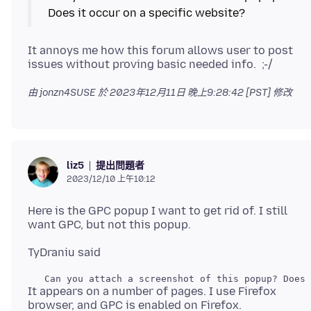
It annoys me how this forum allows user to post
由 jonzn4SUSE 於
2023年12月11日 晚上9:28:42 [PST]
修改
提出問題者
liz5
2023/12/10 上午10:12
Here is the GPC popup I want to get rid of. I still
It appears on a number of pages. I use Firefox