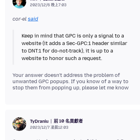
2023/12/6 晚上7:03
cor-el
said
Keep in mind that GPC is only a signal to a
website (it adds a Sec-GPC:1 header similar
to DNT:1 for do-not-track), it is up to a
Your answer doesn't address the problem of
unwanted GPC popups. If you know of a way to
前 10 名貢獻者
TyDraniu
2023/12/7 凌晨12:03