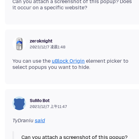
Can you attach a screenshot of this popup? Does
zeroknight
2023/12/7 凌晨1:48
You can use the
uBlock Origin
element picker to
SuMo Bot
2023/12/7 上午11:47
TyDraniu
said
Can you attach a screenshot of this popup?