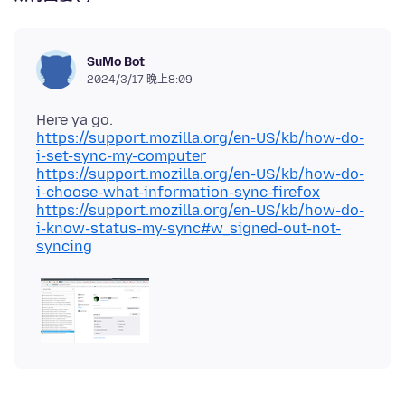
SuMo Bot
2024/3/17 晚上8:09
https://support.mozilla.org/en-US/kb/how-do-
i-set-sync-my-computer
https://support.mozilla.org/en-US/kb/how-do-
i-choose-what-information-sync-firefox
https://support.mozilla.org/en-US/kb/how-do-
i-know-status-my-sync#w_signed-out-not-
syncing