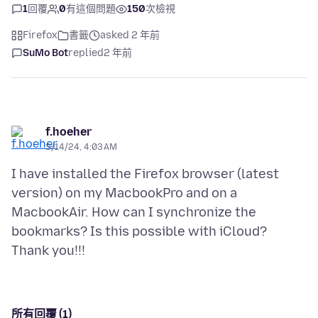
1
回覆
0
有這個問題
150
次檢視
Firefox
書籤
asked 2 年前
SuMo Bot
replied
2 年前
f.hoeher
3/14/24, 4:03 AM
I have installed the Firefox browser (latest
version) on my MacbookPro and on a
MacbookAir. How can I synchronize the
bookmarks? Is this possible with iCloud?
所有回覆 (1)