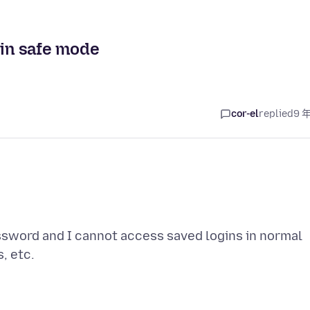
 in safe mode
cor-el
replied
9 
ssword and I cannot access saved logins in normal