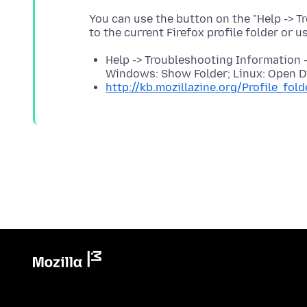
You can use the button on the "Help -> 
Help -> Troubleshooting Information ->
Windows: Show Folder; Linux: Open Di
http://kb.mozillazine.org/Profile_fold