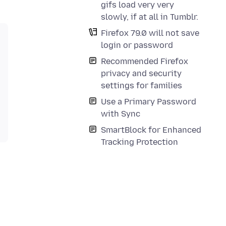
gifs load very very
slowly, if at all in Tumblr.
Firefox 79.0 will not save
login or password
Recommended Firefox
privacy and security
settings for families
Use a Primary Password
with Sync
SmartBlock for Enhanced
Tracking Protection