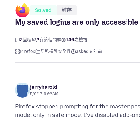
Solved
封存
My saved logins are only accessible
2
回覆
2
有這個問題
140
次檢視
Firefox
隱私權與安全性
asked 9 年前
jerryharold
5/6/17, 9:02 AM
Firefox stopped prompting for the master pa