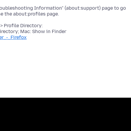
Troubleshooting Information" (about:support) page to go
 Profile Directory:
rectory; Mac: Show in Finder
er_-_Firefox