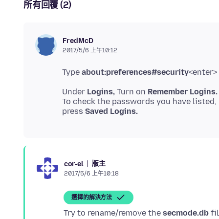
所有回覆 (2)
FredMcD
2017/5/6 上午10:12
Type
about:preferences#security
Under
Logins,
Turn on
Remember Logins.
To check the passwords you have listed,
press
Saved Logins.
版主
cor-el
2017/5/6 上午10:18
選擇的解決方法
Try to rename/remove the
secmode.db