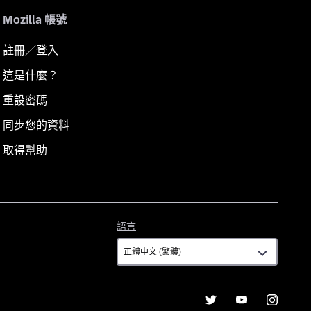
Mozilla 帳號
註冊／登入
這是什麼？
重設密碼
同步您的資料
取得幫助
語
語言
言