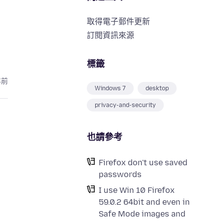
取得電子郵件更新
訂閱資訊來源
標籤
年前
Windows 7
desktop
privacy-and-security
也請參考
Firefox don't use saved
passwords
I use Win 10 Firefox
59.0.2 64bit and even in
Safe Mode images and