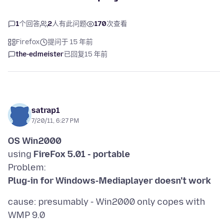
1
个回答
2
人有此问题
170
次查看
Firefox
提问于 15 年前
the-edmeister
已回复
15 年前
satrap1
7/20/11, 6:27 PM
OS Win2000
using
FireFox 5.01 - portable
Plug-in for Windows-Mediaplayer doesn't work
cause: presumably - Win2000 only copes with