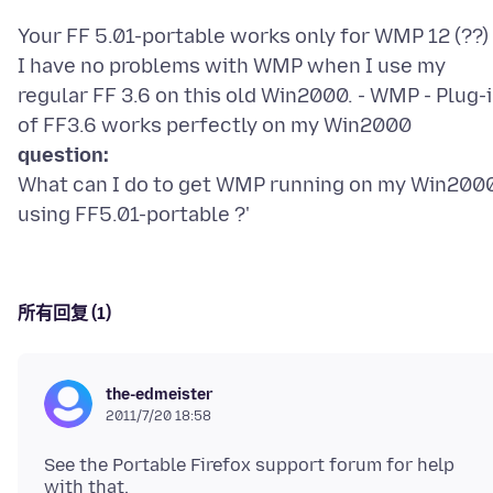
Your FF 5.01-portable works only for WMP 12 (??)
I have no problems with WMP when I use my
regular FF 3.6 on this old Win2000. - WMP - Plug-
question:
What can I do to get WMP running on my Win200
using FF5.01-portable ?'
所有回复 (1)
the-edmeister
2011/7/20 18:58
See the Portable Firefox support forum for help
with that.