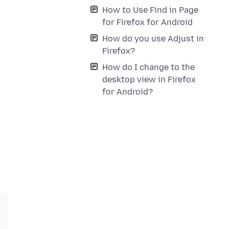
How to Use Find in Page
for Firefox for Android
How do you use Adjust in
Firefox?
How do I change to the
desktop view in Firefox
for Android?