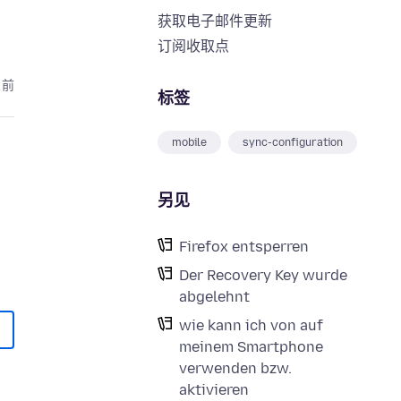
获取电子邮件更新
订阅收取点
月前
标签
mobile
sync-configuration
另见
Firefox entsperren
Der Recovery Key wurde
abgelehnt
wie kann ich von auf
meinem Smartphone
verwenden bzw.
aktivieren