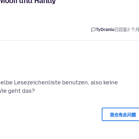
 Mobil und Handy
TyDraniu
已回复
2 个
elbe Lesezeichenliste benutzen, also keine
我也有此问题