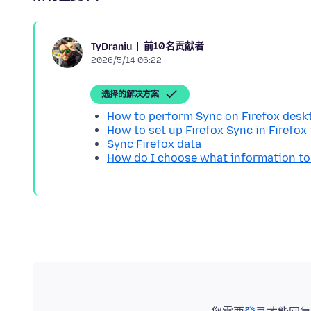
前10名贡献者
TyDraniu
2026/5/14 06:22
选择的解决方案
How to perform Sync on Firefox desk
How to set up Firefox Sync in Firefox
Sync Firefox data
How do I choose what information to