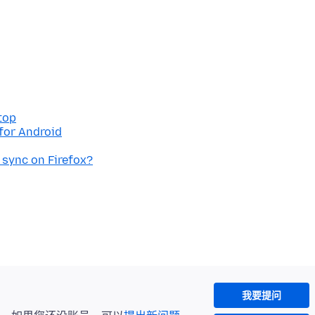
top
 for Android
 sync on Firefox?
我要提问