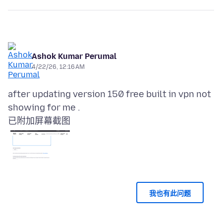
Ashok Kumar Perumal
4/22/26, 12:16 AM
after updating version 150 free built in vpn not
已附加屏幕截图
我也有此问题