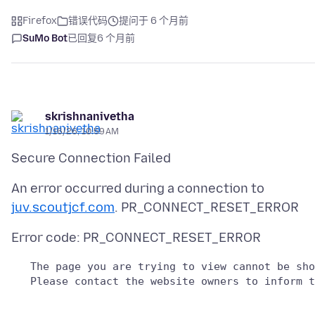
Firefox
错误代码
提问于 6 个月前
SuMo Bot
已回复
6 个月前
skrishnanivetha
1/16/26, 10:59 AM
An error occurred during a connection to
juv.scoutjcf.com
   The page you are trying to view cannot be sho