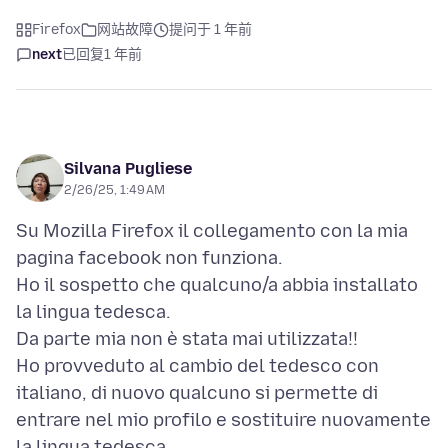
Firefox
网站故障
提问于 1 年前
next
已回复
1 年前
Silvana Pugliese
2/26/25, 1:49 AM
Su Mozilla Firefox il collegamento con la mia
pagina facebook non funziona.
Ho il sospetto che qualcuno/a abbia installato
la lingua tedesca.
Da parte mia non è stata mai utilizzata!!
Ho provveduto al cambio del tedesco con
italiano, di nuovo qualcuno si permette di
entrare nel mio profilo e sostituire nuovamente
la lingua tedesca.