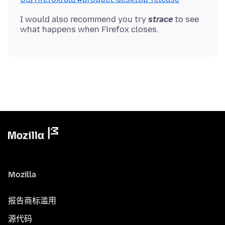
I would also recommend you try
strace
to see
Mozilla
报告商标滥用
源代码