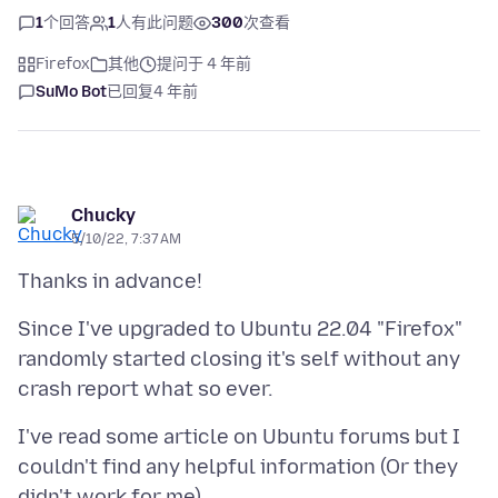
1
个回答
1
人有此问题
300
次查看
Firefox
其他
提问于 4 年前
SuMo Bot
已回复
4 年前
Chucky
5/10/22, 7:37 AM
Since I've upgraded to Ubuntu 22.04 "Firefox"
randomly started closing it's self without any
I've read some article on Ubuntu forums but I
couldn't find any helpful information (Or they