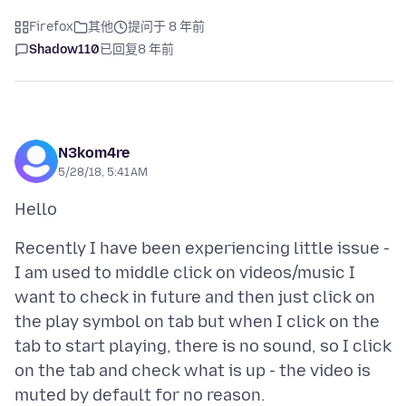
Firefox
其他
提问于 8 年前
Shadow110
已回复
8 年前
N3kom4re
5/28/18, 5:41 AM
Recently I have been experiencing little issue -
I am used to middle click on videos/music I
want to check in future and then just click on
the play symbol on tab but when I click on the
tab to start playing, there is no sound, so I click
on the tab and check what is up - the video is
muted by default for no reason.