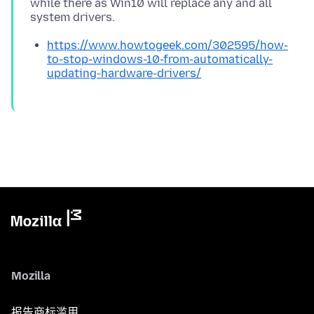
while there as Win10 will replace any and all
https://www.howtogeek.com/302595/how-
to-stop-windows-10-from-automatically-
updating-hardware-drivers/
Mozilla
报告商标滥用