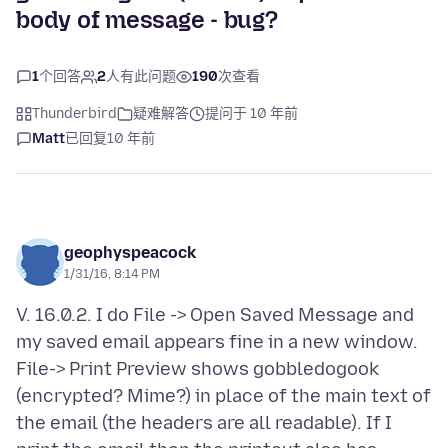
body of message - bug?
1
个回答
2
人有此问题
190
次查看
Thunderbird
疑难解答
提问于 10 年前
Matt
已回复
10 年前
geophyspeacock
1/31/16, 8:14 PM
V. 16.0.2. I do File -> Open Saved Message and
my saved email appears fine in a new window.
File-> Print Preview shows gobbledogook
(encrypted? Mime?) in place of the main text of
the email (the headers are all readable). If I