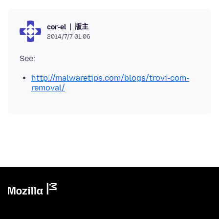
版主
cor-el
2014/7/7 01:06
http://malwaretips.com/blogs/trovi-com-
removal/