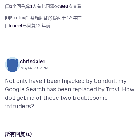
1
个回答
1
人有此问题
300
次查看
Firefox
疑难解答
提问于 12 年前
cor-el
已回复
12 年前
chrisdale1
7/6/14, 2:57 PM
Not only have I been hijacked by Conduit, my
Google Search has been replaced by Trovi. How
do I get rid of these two troublesome
所有回复 (1)