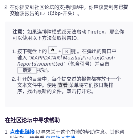
在你提交到社区论坛的支持问题中，你应该复制有
已提
交
崩溃报告的ID（以
bp-
开头）。
注意：
如果连排障模式都无法启动 Firefox，那么你
可以使用以下方法获取报告ID：
按下键盘上的
+
键 。在弹出的窗口中
R
输入
"%APPDATA%\Mozilla\Firefox\Crash
Reports\submitted"
（包含引号）并点击
按钮。
确定
打开的目录中，每个提交过的报告都存放于一个
文本文件中。使用
查看
菜单将它们按日期排
序，找出最新的文件，双击打开它。
在社区论坛中寻求帮助
点击此链接
以寻求关于这个崩溃的帮助信息。其他帮