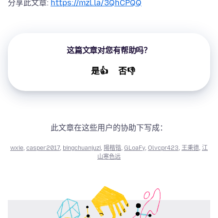
分享此文章:
https://mzl.la/3QhCPQQ
这篇文章对您有帮助吗？
是👍
否👎
此文章在这些用户的协助下写成：
wxie
,
casper2017
,
bingchuanjuzi
,
陽楷锴
,
GLoaFy
,
Olvcpr423
,
王秉德
,
江
山寒色远