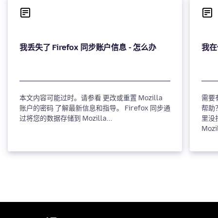
本文内容可能过时。请参看 更改或重置 Mozilla
需要有
账户的密码 了解最新信息和指导。 Firefox 同步通
帮助
过将您的数据存储到 Mozilla...
里没
Moz
suppo
已经创