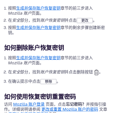
按照
生成并保存账户恢复密钥
章节的前三步进入
Mozilla 账户
页面。
在
安全
部分，找到
账户恢复密钥
并点击
。
更改
按照
生成并保存账户恢复密钥
章节的剩余步骤创建新密
钥。
如何删除账户恢复密钥
按照
生成并保存账户恢复密钥
章节的前三步进入
Mozilla 账户
页面。
在
安全
部分，找到
账户恢复密钥
并点击删除按钮
。
在确认提示中点击
。
移除
如何使用恢复密钥重置密码
访问
Mozilla 账户登录
页面，点击
忘记密码？
并按指引操
作。详细说明请参阅
更改或重置 Mozilla 账户的密码
文章