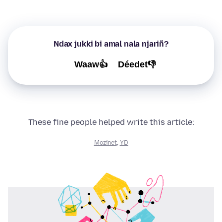
Ndax jukki bi amal nala njariñ?
Waaw👍
Déedet👎
These fine people helped write this article:
Mozinet
,
YD