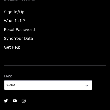
Sign In/Up
What Is It?
Reset Password
Sync Your Data
Get Help
Làkk
Làkk