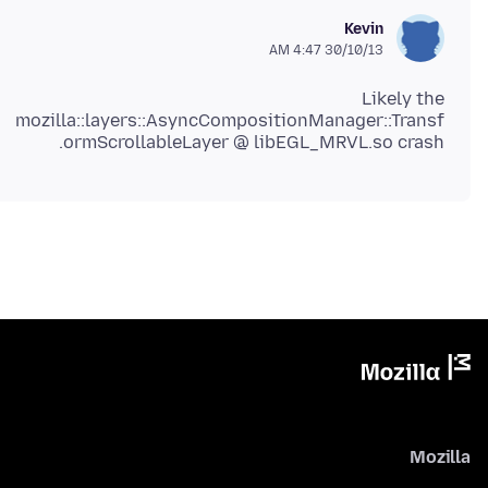
Kevin
30/10/13 4:47 AM
Likely the
mozilla::layers::AsyncCompositionManager::Transf
ormScrollableLayer @ libEGL_MRVL.so crash.
Mozilla