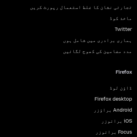
تجارتی نشان کا غلط استعمال رپورٹ کریں
ماخذ کوڈ
Twitter
ہماری برادری میں شامل ہوں
مدد مضامین کی کھوج لگائیں
Firefox
ڈاؤن لوڈ
Firefox desktop
Android براؤزر
iOS برائوزر
Focus برائوزر