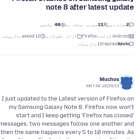
note 8 after latest update
2
جواب دیں
13
میں یہ مسئلہ ہے
40
دیکھیں
Android کے لئے Firefox
ازالہ نقص کارى
asked 12 سال پہلے
Kevin
replied
12 سال پہلے
Muchos
10/29/13, 7:46 AM
I just updated to the Latest version of Firefox on
my Samsung Galaxy Note 8. Firefox now won't
start and I keep getting 'Firefox has closed'
messages, two messages follow one another and
then the same happens every 5 to 10 minutes. As