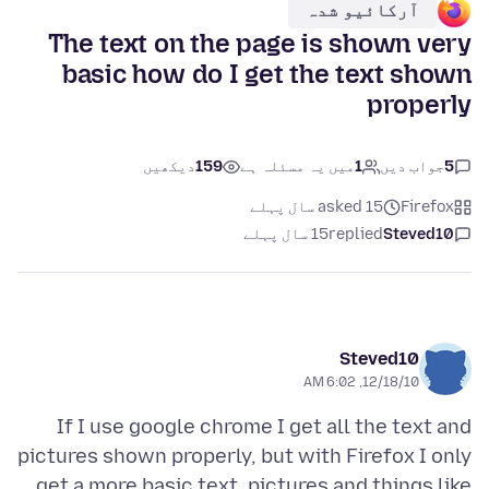
آرکائیو شدہ
The text on the page is shown very
basic how do I get the text shown
properly
5
جواب دیں
1
میں یہ مسئلہ ہے
159
دیکھیں
Firefox
asked 15 سال پہلے
Steved10
replied
15 سال پہلے
Steved10
12/18/10, 6:02 AM
If I use google chrome I get all the text and
pictures shown properly, but with Firefox I only
get a more basic text, pictures and things like