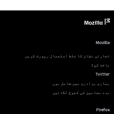
Mozilla
تجارتی نشان کا غلط استعمال رپورٹ کریں
ماخذ کوڈ
Twitter
ہماری برادری میں شامل ہوں
مدد مضامین کی کھوج لگائیں
Firefox