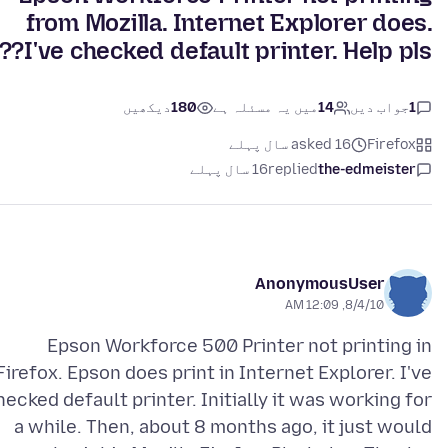
from Mozilla. Internet Explorer does.
I've checked default printer. Help pls???
1
جواب دیں
14
میں یہ مسئلہ ہے
180
دیکھیں
Firefox
asked 16 سال پہلے
the-edmeister
replied
16 سال پہلے
AnonymousUser
8/4/10, 12:09 AM
Epson Workforce 500 Printer not printing in
Firefox. Epson does print in Internet Explorer. I've
hecked default printer. Initially it was working for
a while. Then, about 8 months ago, it just would