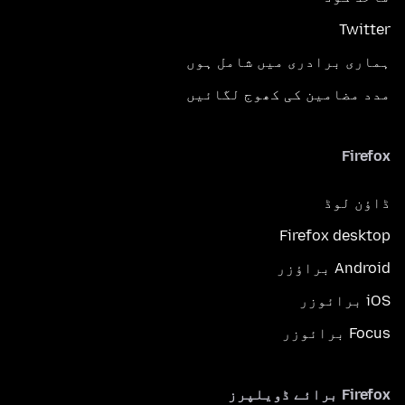
Twitter
ہماری برادری میں شامل ہوں
مدد مضامین کی کھوج لگائیں
Firefox
ڈاؤن لوڈ
Firefox desktop
Android براؤزر
iOS برائوزر
Focus برائوزر
Firefox برائے ڈویلپرز