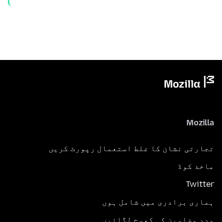
Mozilla
تجارتی نشان کا غلط استعمال رپورٹ کریں
ماخذ کوڈ
Twitter
ہماری برادری میں شامل ہوں
مدد مضامین کی کھوج لگائیں