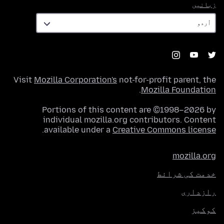
زبانیں
زبانیں
Visit
Mozilla Corporation's
not-for-profit parent, the
.
Mozilla Foundation
Portions of this content are ©1998–2026 by
individual mozilla.org contributors. Content
.
available under a
Creative Commons license
mozilla.org
خدمت کی شرائط
رازداری
کوکیز