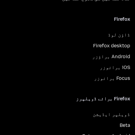
Firefox
ڈاؤن لوڈ
Firefox desktop
Android براؤزر
iOS برائوزر
Focus برائوزر
Firefox برائے ڈویلپرز
ڈویلپر ایڈیشن
Beta