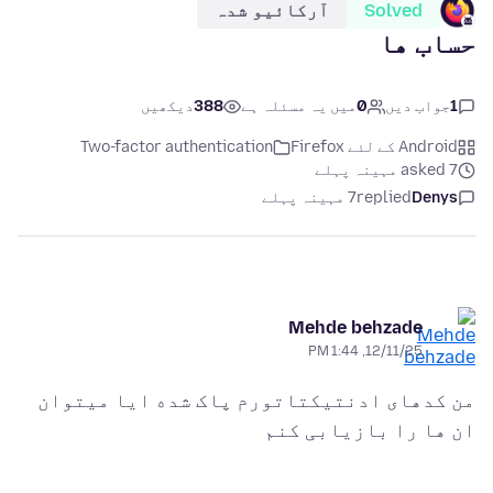
Solved
آرکائیو شدہ
حساب ها
1
جواب دیں
0
میں یہ مسئلہ ہے
388
دیکھیں
Android کے لئے Firefox
Two-factor authentication
asked 7 مہینہ پہلے
Denys
replied
7 مہینہ پہلے
Mehde behzade
12/11/25, 1:44 PM
من کدهای ادنتیکتاتورم پاک شده ایا میتوان
ان ها را بازیابی کنم