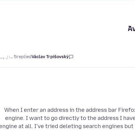
Av
Václav Trpišovský
replied
5 سال پہلے
When I enter an address in the address bar Firef
engine. I want to go directly to the address I hav
engine at all. I've tried deleting search engines but