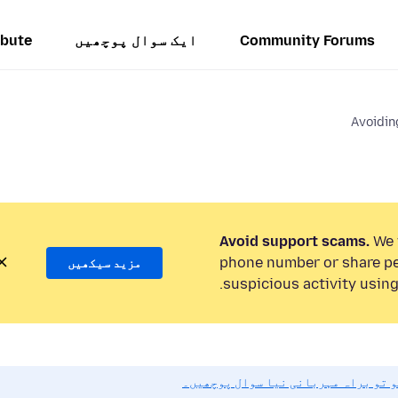
Community Forums
ایک سوال پوچھیں
ibute
Avoidin
Avoid support scams.
We w
phone number or share pe
مزید سیکھیں
suspicious activity using
و تو براہ مہربانی نیا سوال پوچھیں۔