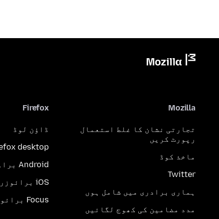
Firefox
Mozilla
تجارتی نشان کا غلط استعمال
ڈاؤن لوڈ
رپورٹ کریں
refox desktop
ماخذ کوڈ
Android براؤزر
Twitter
iOS برائوزر
ہماری برادری میں شامل ہوں
Focus برائوزر
مدد مضامین کی کھوج لگائیں