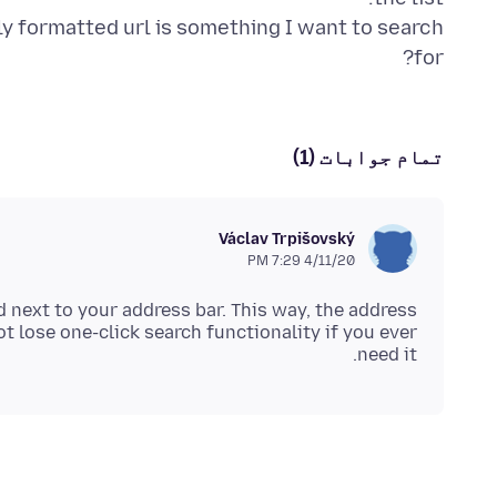
ly formatted url is something I want to search
for?
تمام جوابات (1)
Václav Trpišovský
4/11/20 7:29 PM
d next to your address bar. This way, the address
t lose one-click search functionality if you ever
need it.