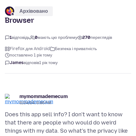
Архівовано
Browser
1
відповідь
0
мають цю проблему
270
переглядів
Firefox для Android
Безпека і приватність
поставлено 1 рік тому
James
відповів
1 рік тому
mymommademecum
8/24/24, 6:06 PM
Does this app sell info? I don't want to know
that there are people who would do weird