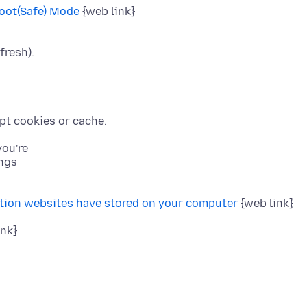
hoot(Safe) Mode
fresh).
you're
ings
ation websites have stored on your computer
{web link}
ink}