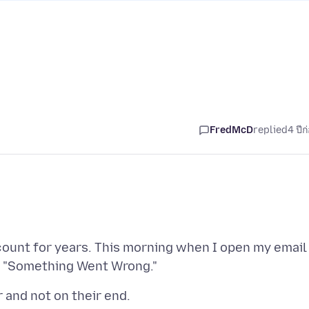
FredMcD
replied
4 ปีก
ount for years. This morning when I open my email 