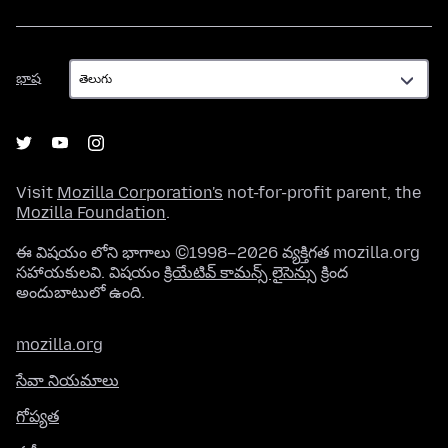
భాష
భాష
Visit
Mozilla Corporation's
not-for-profit parent, the
Mozilla Foundation
.
ఈ విషయం లోని భాగాలు ©1998–2026 వ్యక్తిగత mozilla.org
సహాయకులవి. విషయం
క్రియేటివ్ కామన్స్ లైసెన్సు
క్రింద
అందుబాటులో ఉంది.
mozilla.org
సేవా నియమాలు
గోప్యత