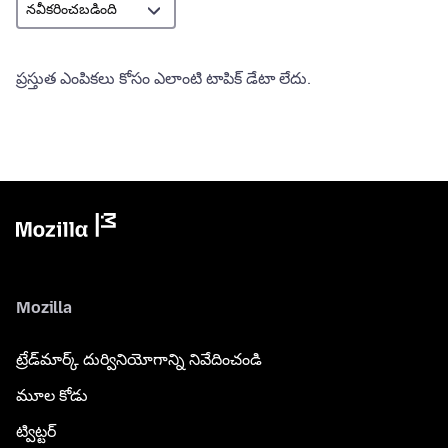
ప్రస్తుత ఎంపికలు కోసం ఎలాంటి టాపిక్ డేటా లేదు.
Mozilla
ట్రేడ్‌మార్క్ దుర్వినియోగాన్ని నివేదించండి
మూల కోడు
ట్విట్టర్