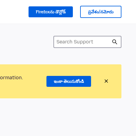
Firefoxను డౌన్లోడ్
ప్రవేశం/నమోదు
formation.
ఇంకా తెలుసుకోండి