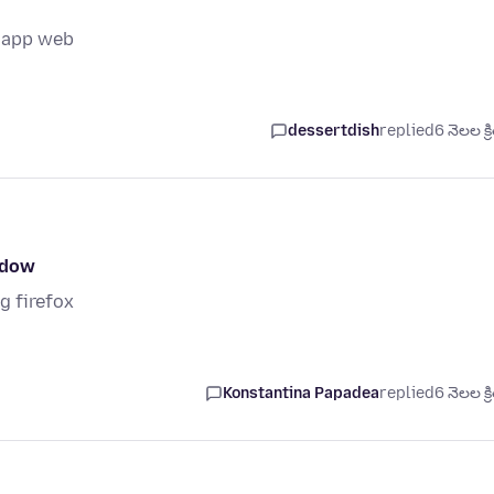
tsapp web
dessertdish
replied
6 నెలల క్ర
ndow
g firefox
Konstantina Papadea
replied
6 నెలల క్ర