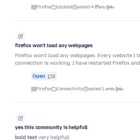
Firefox
Update
asked 4 రోజుల క్రితం
firefox won't load any webpages
Firefox won't load any webpages. Every website I tr
connection is working. I have restarted Firefox an
Open
1
Firefox
Connectivity
asked 1 వారం క్రితం
yes this community is helpfull
bold text
very helpfull