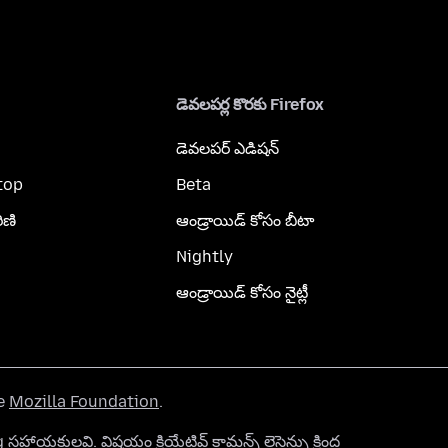
డెవలపర్ల కొరకు Firefox
డెవలపర్ ఎడిషన్
top
Beta
ిణి
ఆండ్రాయిడ్ కోసం బీటా
Nightly
ఆండ్రాయిడ్ కోసం నైట్లీ
he
Mozilla Foundation
.
org సహాయకులవి. విషయం
క్రియేటివ్ కామన్స్ లైసెన్సు
క్రింద