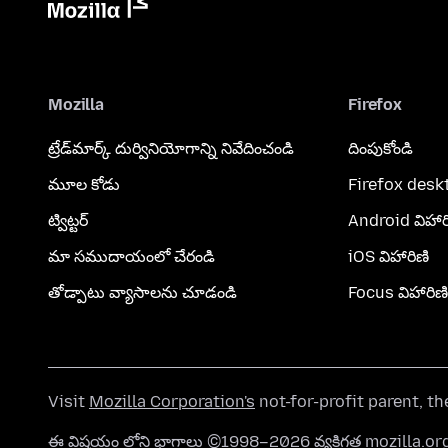
Mozilla
Firefox
ట్రేడ్‌మార్క్ దుర్వినియోగాన్ని నివేదించండి
దింపుకోండి
మూల కోడు
Firefox desk
ట్విట్టర్
Android విహార
మా సముదాయంలో చేరండి
iOS విహారిణి
తోడ్పాటు వ్యాసాలను చూడండి
Focus విహారిణి
Visit
Mozilla Corporation's
not-for-profit parent, t
ఈ విషయం లోని భాగాలు ©1998–2026 వ్యక్తిగత mozilla.