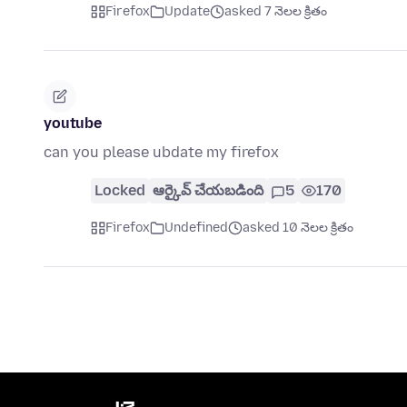
Firefox
Update
asked 7 నెలల క్రితం
youtube
can you please ubdate my firefox
Locked
ఆర్కైవ్ చేయబడింది
5
170
Firefox
Undefined
asked 10 నెలల క్రితం