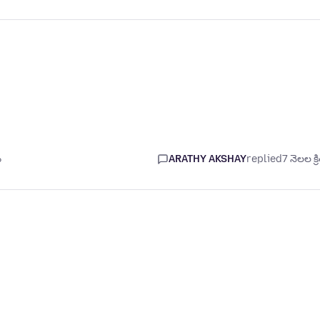
ం
ARATHY AKSHAY
replied
7 నెలల క్