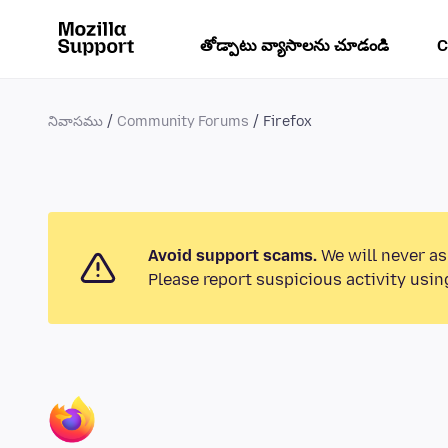
తోడ్పాటు వ్యాసాలను చూడండి
C
నివాసము
Community Forums
Firefox
Avoid support scams.
We will never as
Please report suspicious activity usin