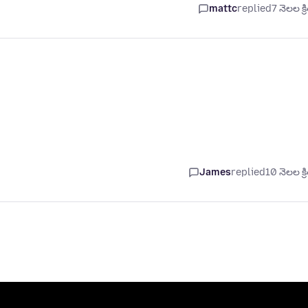
mattc
replied
7 నెలల క్
James
replied
10 నెలల క్ర