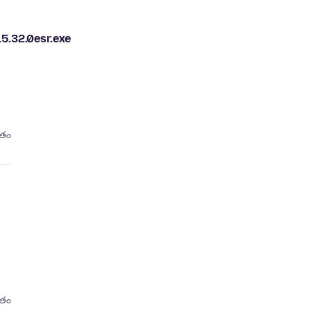
.32.0esr.exe
ితం
ితం