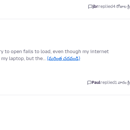
jbr
replied
4 రోజుల క్ర
y to open fails to load, even though my internet
d my laptop, but the…
(మరింత చదవండి)
Paul
replied
1 వారం క్