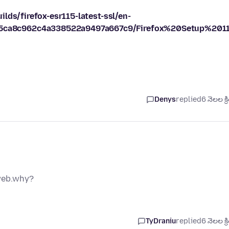
lds/firefox-esr115-latest-ssl/en-
ca8c962c4a338522a9497a667c9/Firefox%20Setup%20115
Denys
replied
6 నెలల క్ర
 web.why?
TyDraniu
replied
6 నెలల క్ర